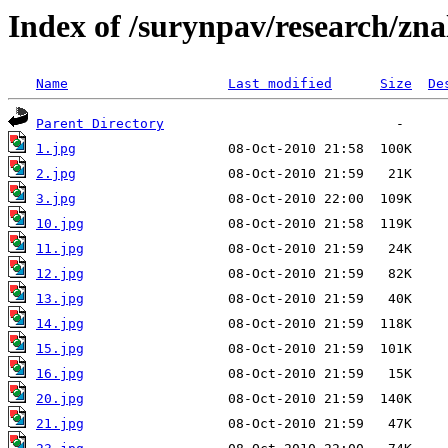
Index of /surynpav/research/zna
Name
Last modified
Size
De
Parent Directory
1.jpg
2.jpg
3.jpg
10.jpg
11.jpg
12.jpg
13.jpg
14.jpg
15.jpg
16.jpg
20.jpg
21.jpg